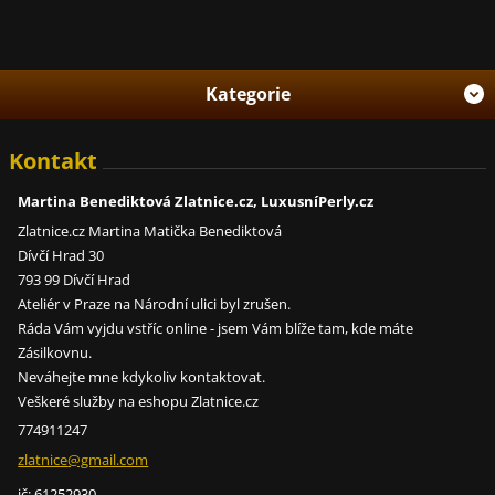
Kategorie
Kontakt
Martina Benediktová Zlatnice.cz, LuxusníPerly.cz
Zlatnice.cz Martina Matička Benediktová
Dívčí Hrad 30
793 99 Dívčí Hrad
Ateliér v Praze na Národní ulici byl zrušen.
Ráda Vám vyjdu vstříc online - jsem Vám blíže tam, kde máte
Zásilkovnu.
Neváhejte mne kdykoliv kontaktovat.
Veškeré služby na eshopu Zlatnice.cz
774911247
zlatnice
@gmail.c
om
ič: 61252930