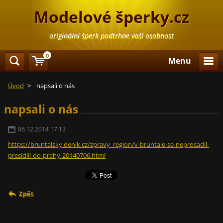
Modelové šperky.cz
originální šperk podtrhne vaší osobnost
0
Menu
Úvod
>
napsali o nás
napsali o nás
06.12.2014 17:13
https://bruntalsky.denik.cz/zpravy_region/v-bruntale-se-neprosadil-
presidlil-do-prahy-20140706.html
Zpět