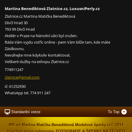
Martina Benediktová Zlatnice.cz, LuxusníPerly.cz
Zlatnice.cz Martina Matička Benediktová
Dívčí Hrad 30
793 99 Dívčí Hrad
Ateliér v Praze na Národní ulici byl zrušen.
Ráda Vám vyjdu vstříc online - jsem Vám blíže tam, kde máte
Zásilkovnu.
Neváhejte mne kdykoliv kontaktovat.
Veškeré služby na eshopu Zlatnice.cz
774911247
zlatnice
@gmail.c
om
ič: 61252930
WhatsApp tel. 774 911 247
Standardní verze
To Top
MB art Martina Matička Benediktová Modelové šperky.cz© 2014
Všechna práva vyhrazena. FOTOGRAFIE A ŠPERKY NA TĚCHTO