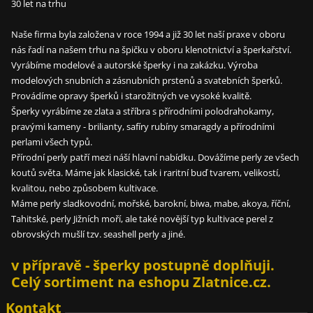
30 let na trhu
Naše firma byla založena v roce 1994 a již 30 let naší praxe v oboru
nás řadí na našem trhu na špičku v oboru klenotnictví a šperkařství.
Vyrábíme modelové a autorské šperky i na zakázku. Výroba
modelových snubních a zásnubních prstenů a svatebních šperků.
Provádíme opravy šperků i starožitných ve vysoké kvalitě.
Šperky vyrábíme ze zlata a stříbra s přírodními polodrahokamy,
pravými kameny - brilianty, safíry rubíny smaragdy a přírodními
perlami všech typů.
Přírodní perly patří mezi náší hlavní nabídku. Dovážíme perly ze všech
koutů světa. Máme jak klasické, tak i raritní buď tvarem, velikostí,
kvalitou, nebo způsobem kultivace.
Máme perly sladkovodní, mořské, barokní, biwa, mabe, akoya, říční,
Tahitské, perly Jižních moří, ale také novější typ kultivace perel z
obrovských mušlí tzv. seashell perly a jiné.
v přípravě - šperky postupně doplňuji.
Celý sortiment na eshopu Zlatnice.cz.
Kontakt