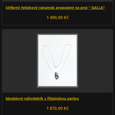
Stříbrný řetízkový náramek propojený na prst " GALLA"
1 490,00 Kč
Modelový náhrdelník s filipínskou perlou
1 870,00 Kč