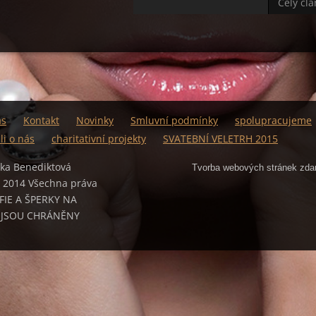
Celý čl
ás
Kontakt
Novinky
Smluvní podmínky
spolupracujeme
li o nás
charitativní projekty
SVATEBNÍ VELETRH 2015
čka Benediktová
Tvorba webových stránek zd
 2014 Všechna práva
FIE A ŠPERKY NA
 JSOU CHRÁNĚNY
M