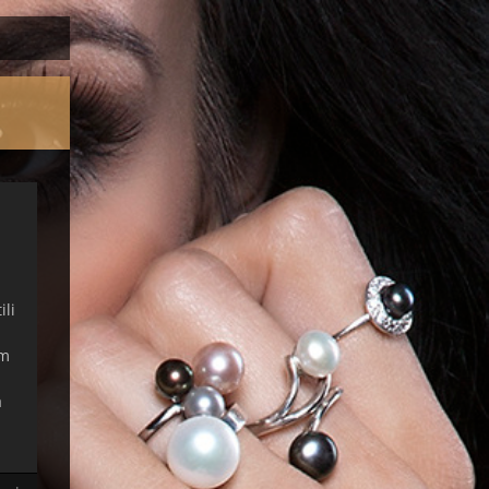
ili
ům
a