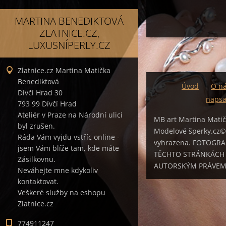
MARTINA BENEDIKTOVÁ
ZLATNICE.CZ,
LUXUSNÍPERLY.CZ
Zlatnice.cz Martina Matička
Benediktová
Úvod
O n
Dívčí Hrad 30
napsa
793 99 Dívčí Hrad
Ateliér v Praze na Národní ulici
MB art Martina Mati
byl zrušen.
Modelové šperky.cz©
Ráda Vám vyjdu vstříc online -
vyhrazena. FOTOGRA
jsem Vám blíže tam, kde máte
TĚCHTO STRÁNKÁCH
Zásilkovnu.
AUTORSKÝM PRÁVE
Neváhejte mne kdykoliv
kontaktovat.
Veškeré služby na eshopu
Zlatnice.cz
774911247