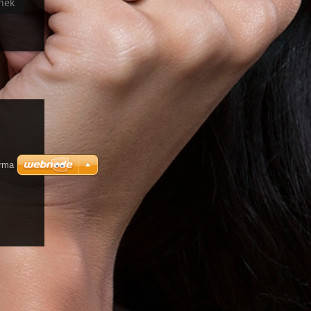
ánek
arma