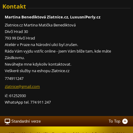
Kontakt
Martina Benediktová Zlatnice.cz, LuxusníPerly.cz
Zlatnice.cz Martina Matička Benediktová
Dívčí Hrad 30
793 99 Dívčí Hrad
Ateliér v Praze na Národní ulici byl zrušen.
Ráda Vám vyjdu vstříc online - jsem Vám blíže tam, kde máte
Zásilkovnu.
Neváhejte mne kdykoliv kontaktovat.
Veškeré služby na eshopu Zlatnice.cz
774911247
zlatnice
@gmail.c
om
ič: 61252930
WhatsApp tel. 774 911 247
Standardní verze
To Top