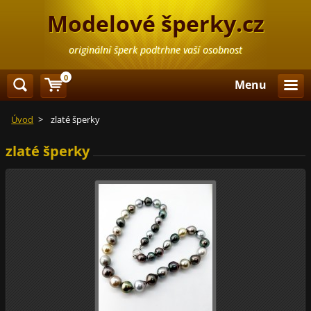
Modelové šperky.cz
originální šperk podtrhne vaší osobnost
0
Menu
Úvod
>
zlaté šperky
zlaté šperky