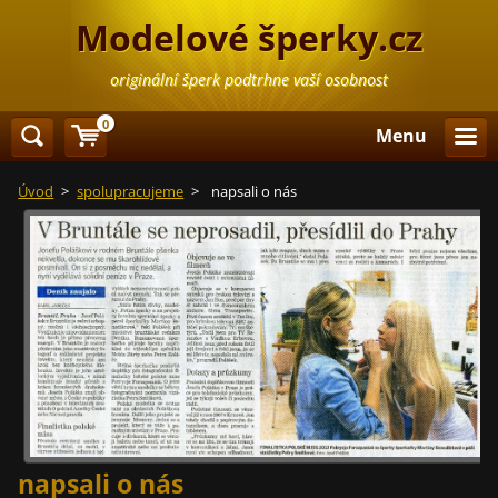
Modelové šperky.cz
originální šperk podtrhne vaší osobnost
0
Menu
Úvod
>
spolupracujeme
>
napsali o nás
napsali o nás