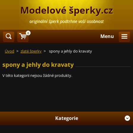
Modelové šperky.cz
originální šperk podtrhne vaší osobnost
0
Menu
Úvod
>
zlaté šperky
>
spony a jehly do kravaty
spony a jehly do kravaty
V této kategorii nejsou žádné produkty.
Kategorie