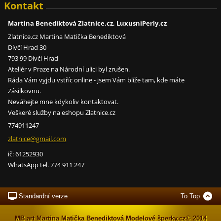
Kontakt
Martina Benediktová Zlatnice.cz, LuxusníPerly.cz
Zlatnice.cz Martina Matička Benediktová
Dívčí Hrad 30
793 99 Dívčí Hrad
Ateliér v Praze na Národní ulici byl zrušen.
Ráda Vám vyjdu vstříc online - jsem Vám blíže tam, kde máte
Zásilkovnu.
Neváhejte mne kdykoliv kontaktovat.
Veškeré služby na eshopu Zlatnice.cz
774911247
zlatnice
@gmail.c
om
ič: 61252930
WhatsApp tel. 774 911 247
Standardní verze
To Top
MB art Martina Matička Benediktová Modelové šperky.cz© 2014