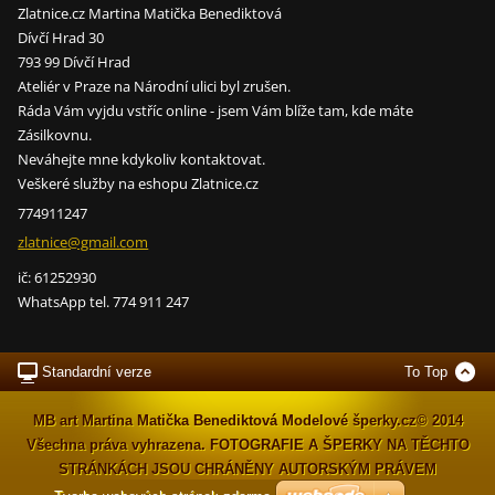
Zlatnice.cz Martina Matička Benediktová
Dívčí Hrad 30
793 99 Dívčí Hrad
Ateliér v Praze na Národní ulici byl zrušen.
Ráda Vám vyjdu vstříc online - jsem Vám blíže tam, kde máte
Zásilkovnu.
Neváhejte mne kdykoliv kontaktovat.
Veškeré služby na eshopu Zlatnice.cz
774911247
zlatnice
@gmail.c
om
ič: 61252930
WhatsApp tel. 774 911 247
Standardní verze
To Top
MB art Martina Matička Benediktová Modelové šperky.cz© 2014
Všechna práva vyhrazena. FOTOGRAFIE A ŠPERKY NA TĚCHTO
STRÁNKÁCH JSOU CHRÁNĚNY AUTORSKÝM PRÁVEM