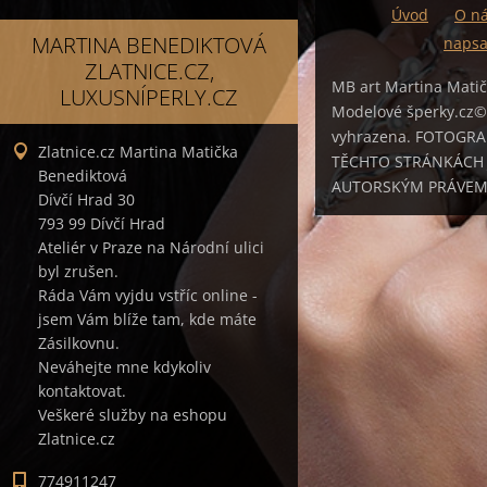
Úvod
O n
MARTINA BENEDIKTOVÁ
napsa
ZLATNICE.CZ,
MB art Martina Mati
LUXUSNÍPERLY.CZ
Modelové šperky.cz©
vyhrazena. FOTOGRA
Zlatnice.cz Martina Matička
TĚCHTO STRÁNKÁCH
Benediktová
AUTORSKÝM PRÁVE
Dívčí Hrad 30
793 99 Dívčí Hrad
Ateliér v Praze na Národní ulici
byl zrušen.
Ráda Vám vyjdu vstříc online -
jsem Vám blíže tam, kde máte
Zásilkovnu.
Neváhejte mne kdykoliv
kontaktovat.
Veškeré služby na eshopu
Zlatnice.cz
774911247