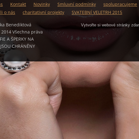
ás
Kontakt
Novinky
Smluvní podmínky
spolupracujeme
li o nás
charitativní projekty
SVATEBNÍ VELETRH 2015
čka Benediktová
Vytvořte si webové stránky zda
 2014 Všechna práva
FIE A ŠPERKY NA
 JSOU CHRÁNĚNY
M