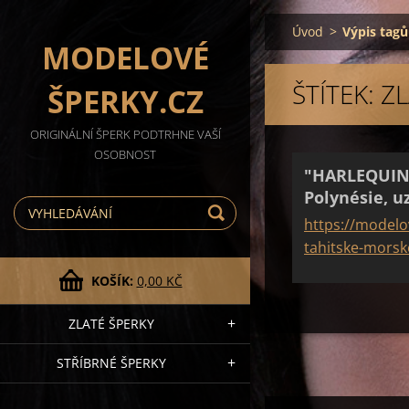
Úvod
>
Výpis tagů
MODELOVÉ
ŠTÍTEK: Z
ŠPERKY.CZ
ORIGINÁLNÍ ŠPERK PODTRHNE VAŠÍ
OSOBNOST
"HARLEQUIN"
Polynésie, u
https://modelo
tahitske-morske
KOŠÍK:
0,00 KČ
ZLATÉ ŠPERKY
STŘÍBRNÉ ŠPERKY