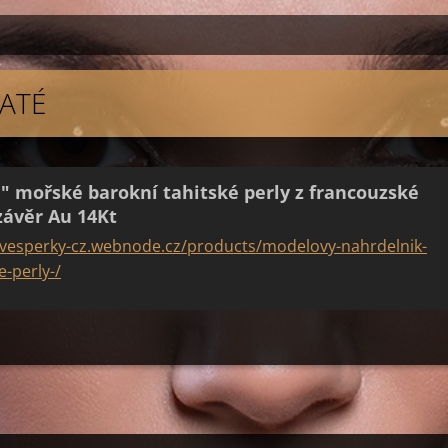
LATÉ
 mořské barokní tahitské perly z francouzské
závěr Au 14Kt
vesperky-cz.webnode.cz/products/modelovy-nahrdelnik-
-perly-/